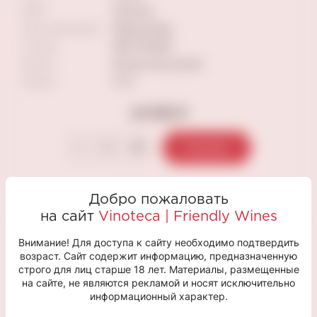
ЦВЕТ
красное
Сорт винограда
Шираз/Сира
Страна
АВСТРАЛИЯ
Регион
Южная Австралия
Объем
0.75
24 990 ₽
В корзину
В избранное
Добро пожаловать
на сайт
Vinoteca | Friendly Wines
Внимание! Для доступа к сайту необходимо подтвердить
возраст. Сайт содержит информацию, предназначенную
строго для лиц старше 18 лет. Материалы, размещенные
на сайте, не являются рекламой и носят исключительно
информационный характер.