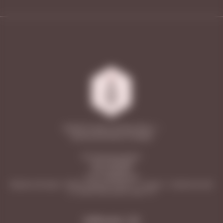
2026 © Vinoteca Friendly Wines —
винные магазины в Самаре
ООО «Винотека Ритейл»
ИНН: 6313558588
КПП: 631301001
ОГРН: 1206300031596
Юридический адрес: 443026, Самарская область, г. Самара, п. Управленческий,
ул. Сергея Лазо, дом 62, офис 110
Куйбышева, 128