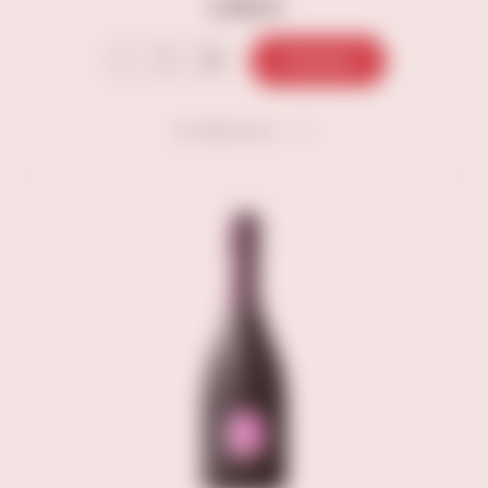
3 990 ₽
В корзину
В избранное