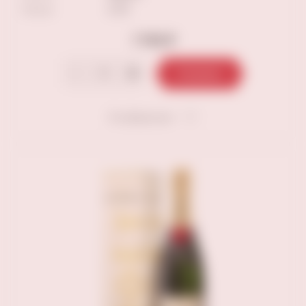
Объем
0.75
1 740 ₽
В корзину
В избранное