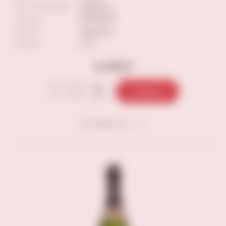
Сорт винограда
Шардоне
Страна
ФРАНЦИЯ
Регион
Шампань
Объем
0.75
10 490 ₽
В корзину
В избранное