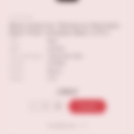
Вино игристое "Беллусси Просекко
Брют Розе" розовое брют 0,75 л
ТИП
брют
ЦВЕТ
розовое
Сорт винограда
Глера,Пино Неро
Страна
ИТАЛИЯ
Регион
Венето
Объем
0.75
2 990 ₽
В корзину
В избранное