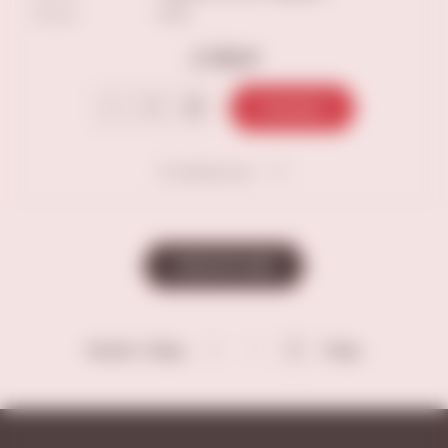
Объем
0.75
2 790 ₽
В корзину
В избранное
ПОКАЗАТЬ ЕЩЁ
Начало
Пред.
6
7
8
След.