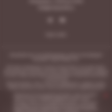
Ежедневно с 10:00 до 23:00
Info@vinotecafw.ru
Карта сайта
ЧРЕЗМЕРНОЕ УПОТРЕБЛЕНИЕ АЛКОГОЛЯ ВРЕДИТ
ВАШЕМУ ЗДОРОВЬЮ 18+
Магазины под брендом «Vinoteca Friendly Wines» не осуществляют
дистанционную торговлю; доставка товара не производится, продажа
и оплата товара происходит непосредственно в розничных магазинах
с 10:00 до 23:00.
Данный интернет-сайт, а также вся информация о товарах и ценах,
предоставленная на нём, носит исключительно информационный
характер и не является публичной офертой, определяемой
Продолжая использование настоящего сайта, Вы даете
положениями Статьи 437 Гражданского кодекса Российской
свое согласие на обработку файлов Cookies и иных
Федерации.
методов, средств и инструментов интернет-статистики и
настройки (с использованием метрической программы
ООО «Винотека Ритейл» ИНН: 6313558588 КПП: 631301001
Яндекс.Метрика), применяемых на сайте для повышения
Юридический адрес: 443026, Самарская область, г. Самара, поселок