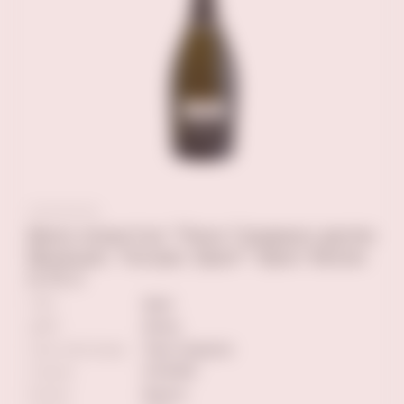
Вино игристое "Пино Гриджио делле
Венецие. Тесори. Брют" брют белое
0,75 л
ТИП
брют
ЦВЕТ
белое
Сорт винограда
Пино Гриджио
Страна
ИТАЛИЯ
Регион
Венето