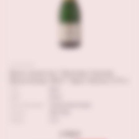
Вино игристое "Мюллер Грюнер
Вельтлинер ЗЕКТ" брют белое 0,75 л
ТИП
брют
ЦВЕТ
белое
Сорт винограда
Грюнер Вельтлинер
Страна
АВСТРИЯ
Объем
0.75
2 790 ₽