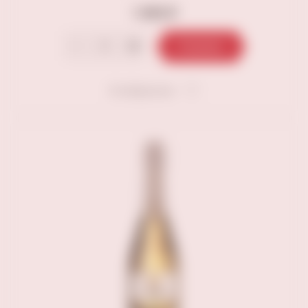
1 490 ₽
В корзину
В избранное