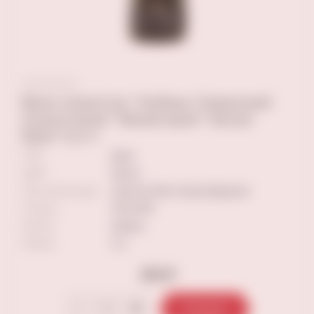
Вино игристое "Кубань.Таманский
полуостров""Фанагория" белое
брют 0,2 л
ТИП
брют
ЦВЕТ
белое
Сорт винограда
Алиготе,Пино Нуар,Шардоне
Страна
РОССИЯ
Регион
Кубань
Объем
0.2
250 ₽
В корзину