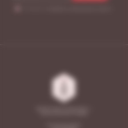
Я согласен на
обработку персональных данных
*
2026 © Vinoteca Friendly Wines —
винные магазины в Самаре
ООО «Винотека Ритейл»