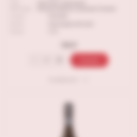
Сорт
Пино Блан ,Цитронный
винограда
Магарача,Бианка,Траминер Розовый
Страна
РОССИЯ
Регион
Краснодарский край
Объем
0.75
790 ₽
В корзину
В избранное