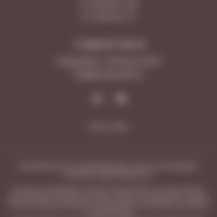
5-я просека, 109
9-я просека, 10
+7 846 277-20-18
Ежедневно с 10:00 до 23:00
Info@vinotecafw.ru
Карта сайта
ЧРЕЗМЕРНОЕ УПОТРЕБЛЕНИЕ АЛКОГОЛЯ ВРЕДИТ
ВАШЕМУ ЗДОРОВЬЮ 18+
Магазины под брендом «Vinoteca Friendly Wines» не осуществляют
дистанционную торговлю; доставка товара не производится, продажа
и оплата товара происходит непосредственно в розничных магазинах
с 10:00 до 23:00.