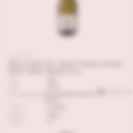
Вино игристое "Шато Тамань Селект
Блан" брют белое 0,2 л
ТИП
брют
ЦВЕТ
белое
Privacy notice
Сорт винограда
Алиготе,Мюллер-Тургау,Пино Блан
,Бианка
Страна
РОССИЯ
Регион
Кубань
Объем
0.2