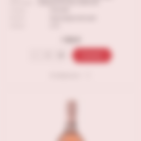
винограда
,Шардоне,Рислинг рейнский
Страна
РОССИЯ
Регион
Краснодарский край
Объем
0.75
1 190 ₽
В корзину
В избранное