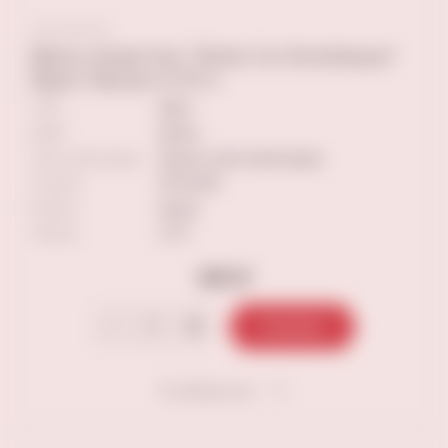
Вино игристое "Блэк Си Коллекшн"
брют белое 0,75 л
ТИП
брют
ЦВЕТ
белое
Сорт винограда
Белые сорта винограда
Страна
РОССИЯ
Регион
Крым
Объем
0.75
890 ₽
В корзину
В избранное