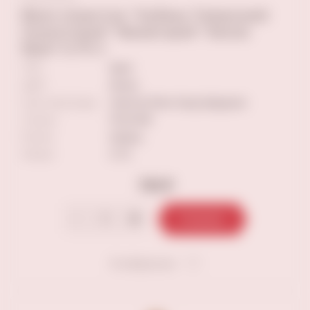
Вино игристое "Кубань.Таманский
полуостров""Фанагория" белое
брют 0,75 л
ТИП
брют
ЦВЕТ
белое
Сорт винограда
Алиготе,Пино Нуар,Шардоне
Страна
РОССИЯ
Регион
Кубань
Объем
0.75
740 ₽
В корзину
В избранное