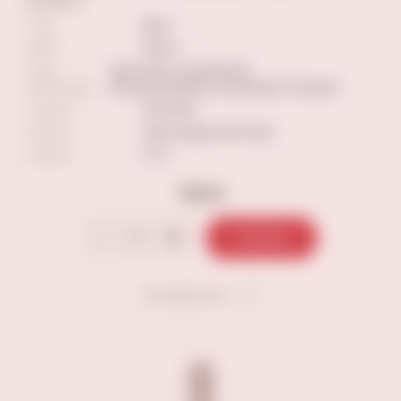
0,75 л
ТИП
брют
ЦВЕТ
белое
Сорт
Пино Блан ,Цитронный
винограда
Магарача,Бианка,Траминер Розовый
Страна
РОССИЯ
Регион
Краснодарский край
Объем
0.75
790 ₽
В корзину
В избранное