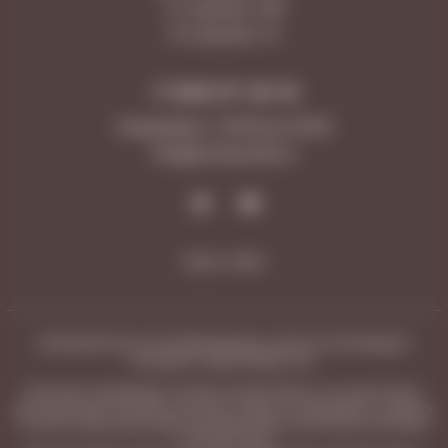
5-я просека, 109
9-я просека, 10
+7 846 277-20-18
Ежедневно с 10:00 до 23:00
Info@vinotecafw.ru
Карта сайта
ЧРЕЗМЕРНОЕ УПОТРЕБЛЕНИЕ АЛКОГОЛЯ ВРЕДИТ
ВАШЕМУ ЗДОРОВЬЮ 18+
Магазины под брендом «Vinoteca Friendly Wines» не осуществляют
дистанционную торговлю; доставка товара не производится, продажа
и оплата товара происходит непосредственно в розничных магазинах
с 10:00 до 23:00.