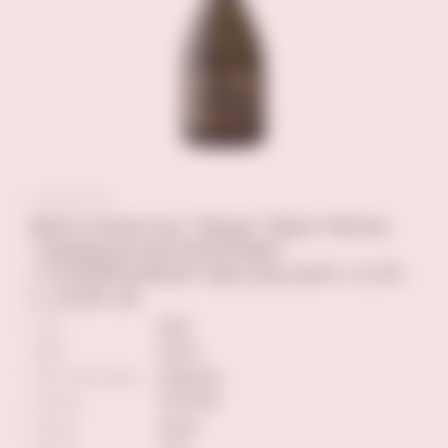
Вино игристое "Крым" брют белое
"Шардоне БАЛАКЛАВА"
("CHARDONNAY BALAKLAVA") 0,75
л. 12,5% об
ТИП
брют
ЦВЕТ
белое
Сорт винограда
Шардоне
Страна
РОССИЯ
Регион
Крым