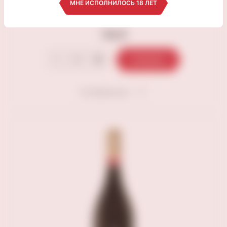
МНЕ ИСПОЛНИЛОСЬ 18 ЛЕТ
Объем
0.75
750 ₽
В корзину
В избранное