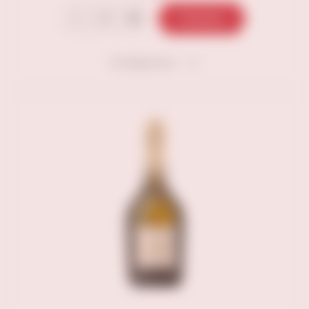
В корзину
В избранное