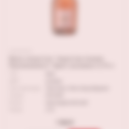
Вино игристое "Аристов Анима
Миллезимато" брют розовое 0,75 л
ТИП
брют
ЦВЕТ
розовое
Сорт винограда
Пино Блан ,Пино Нуар,Шардоне
Страна
РОССИЯ
Регион
Краснодарский край
Объем
0.75
1 190 ₽