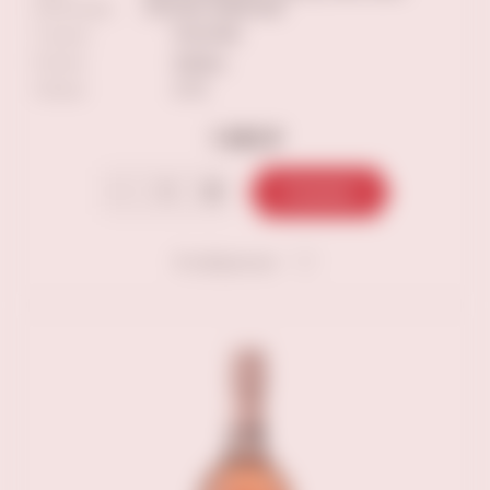
винограда
,Рислинг рейнский
Страна
РОССИЯ
Регион
Кубань
Объем
0.75
1 490 ₽
В корзину
В избранное