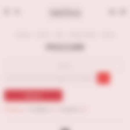
0
Главная
Каталог
Вино
Игристые вина
Россия
РОССИЯ
сбросить
Сухое
Полусухое
Полусладкое
Экстра брют
Брют
Фильтр
По цене
По алфавиту
По рейтингу