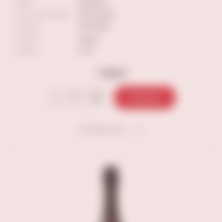
ЦВЕТ
розовое
Сорт винограда
Пино Нуар
Страна
РОССИЯ
Регион
Крым
Объем
0.75
1 190 ₽
В корзину
В избранное