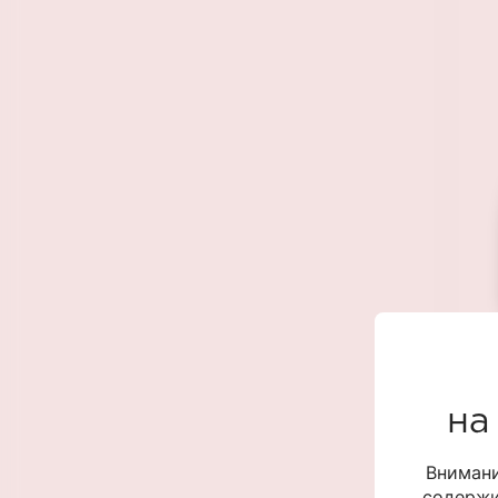
на
Внимани
содержи