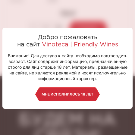
790 ₽
В корзину
Добро пожаловать
на сайт
Vinoteca | Friendly Wines
В избранное
Внимание! Для доступа к сайту необходимо подтвердить
возраст. Сайт содержит информацию, предназначенную
строго для лиц старше 18 лет. Материалы, размещенные
на сайте, не являются рекламой и носят исключительно
информационный характер.
МНЕ ИСПОЛНИЛОСЬ 18 ЛЕТ
БУДЕМ НА