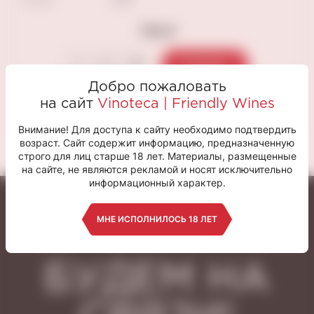
790 ₽
В корзину
Добро пожаловать
на сайт
Vinoteca | Friendly Wines
В избранное
Внимание! Для доступа к сайту необходимо подтвердить
возраст. Сайт содержит информацию, предназначенную
строго для лиц старше 18 лет. Материалы, размещенные
на сайте, не являются рекламой и носят исключительно
информационный характер.
МНЕ ИСПОЛНИЛОСЬ 18 ЛЕТ
БУДЕМ НА