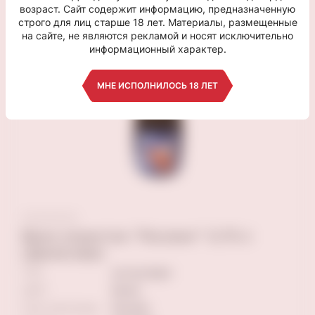
возраст. Сайт содержит информацию, предназначенную
строго для лиц старше 18 лет. Материалы, размещенные
на сайте, не являются рекламой и носят исключительно
информационный характер.
МНЕ ИСПОЛНИЛОСЬ 18 ЛЕТ
Вино игристое "Рислинг" 0,75 л
(Денисова)
ТИП
экстра брют
ЦВЕТ
белое
Сорт винограда
Рислинг