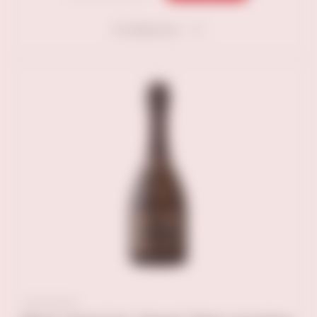
В избранное