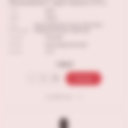
Миллезимато" брют белое 0,75 л
ТИП
брют
ЦВЕТ
белое
Сорт
Алиготе,Мюллер-Тургау,Пино Блан
винограда
,Шардоне,Рислинг рейнский
Страна
РОССИЯ
Регион
Краснодарский край
Объем
0.75
1 190 ₽
В корзину
В избранное