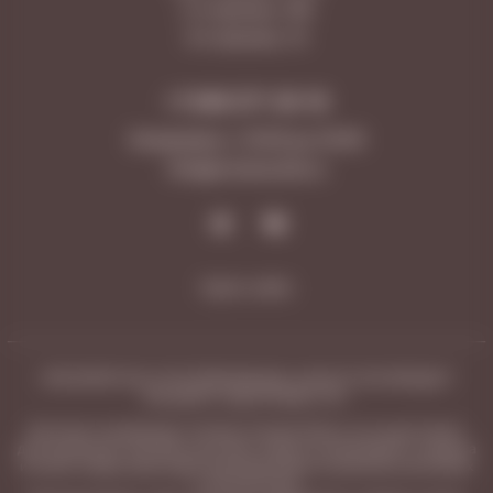
5-я просека, 109
9-я просека, 10
+7 846 277-20-18
Ежедневно с 10:00 до 23:00
Info@vinotecafw.ru
Карта сайта
ЧРЕЗМЕРНОЕ УПОТРЕБЛЕНИЕ АЛКОГОЛЯ ВРЕДИТ
ВАШЕМУ ЗДОРОВЬЮ 18+
Магазины под брендом «Vinoteca Friendly Wines» не осуществляют
дистанционную торговлю; доставка товара не производится, продажа
и оплата товара происходит непосредственно в розничных магазинах
с 10:00 до 23:00.