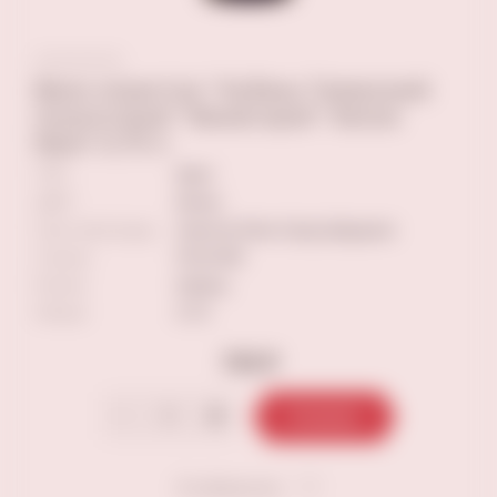
Вино игристое "Кубань.Таманский
полуостров""Фанагория" белое
брют 0,75 л
ТИП
брют
ЦВЕТ
белое
Сорт винограда
Алиготе,Пино Нуар,Шардоне
Страна
РОССИЯ
Регион
Кубань
Объем
0.75
740 ₽
В корзину
В избранное