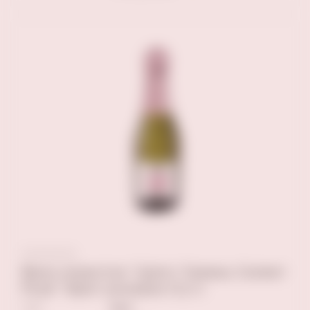
Вино игристое "Шато Тамань Селект
Розе" брют розовое 0,2 л
ТИП
брют