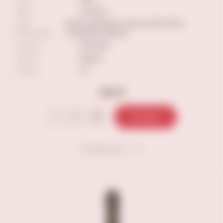
ЦВЕТ
розовое
Сорт
Алиготе,Мюллер-Тургау,Пино Блан
винограда
,Саперави ,Бианка
Страна
РОССИЯ
Регион
Кубань
Объем
0.2
300 ₽
В корзину
В избранное