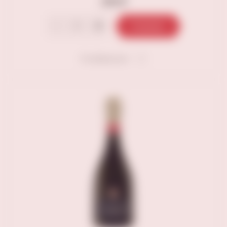
250 ₽
В корзину
В избранное