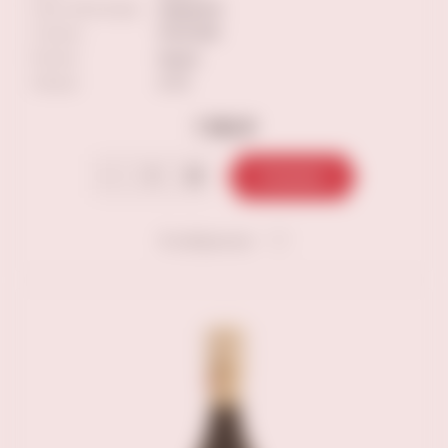
Сорт винограда
Шардоне
Страна
РОССИЯ
Регион
Крым
Объем
0.75
1 190 ₽
В корзину
В избранное