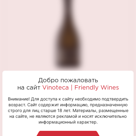
Добро пожаловать
на сайт
Vinoteca | Friendly Wines
Вино игристое "Блэк Си Коллекшн"
Внимание! Для доступа к сайту необходимо подтвердить
брют белое 0,75 л
возраст. Сайт содержит информацию, предназначенную
ТИП
брют
строго для лиц старше 18 лет. Материалы, размещенные
ЦВЕТ
белое
на сайте, не являются рекламой и носят исключительно
информационный характер.
Сорт винограда
Белые сорта винограда
Страна
РОССИЯ