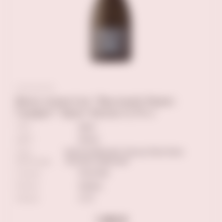
Вино игристое "Высокий берег.
Графит" брют белое 0,75 л
ТИП
брют
ЦВЕТ
белое
Сорт
Алиготе,Мюллер-Тургау,Пино Блан
винограда
,Рислинг рейнский
Страна
РОССИЯ
Регион
Кубань
Объем
0.75
1 490 ₽