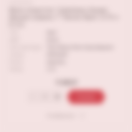
Вино игристое "Шампань Канар-
Дюшен Шарль 7" белое брют 0,75 л
в п/у
ТИП
брют
ЦВЕТ
белое
Сорт винограда
Пино Менье,Пино Нуар,Шардоне
Страна
ФРАНЦИЯ
Регион
Шампань
Объем
0.75
11 490 ₽
В корзину
В избранное