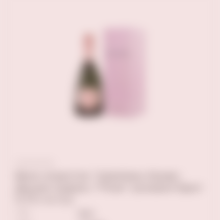
Вино игристое "Шампань Канар-
Дюшен Шарль 7 Розе" розовое брют
0,75 л в п/у
ТИП
брют