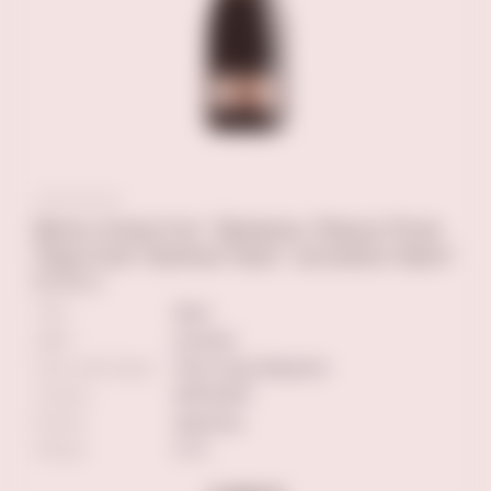
Вино игристое "Дюваль-Леруа Розе
Престиж Премье Крю" розовое брют
0,75 л
ТИП
брют
ЦВЕТ
розовое
Сорт винограда
Пино Нуар,Шардоне
Страна
ФРАНЦИЯ
Регион
Шампань
Объем
0.75