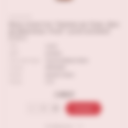
Вино игристое "Креман де Луар. Дюк
де Версиньи. Розе" сухое розовое
0,75 л
ТИП
сухое
ЦВЕТ
розовое
Сорт винограда
Гролло,Каберне Фран
Страна
ФРАНЦИЯ
Регион
Долина Луары
Объем
0.75
2 490 ₽
В корзину
В избранное