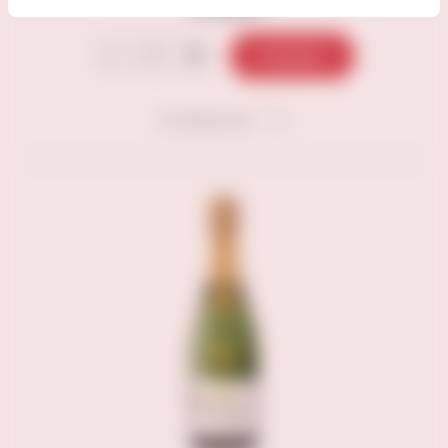
14 990 ₽
В корзину
В избранное