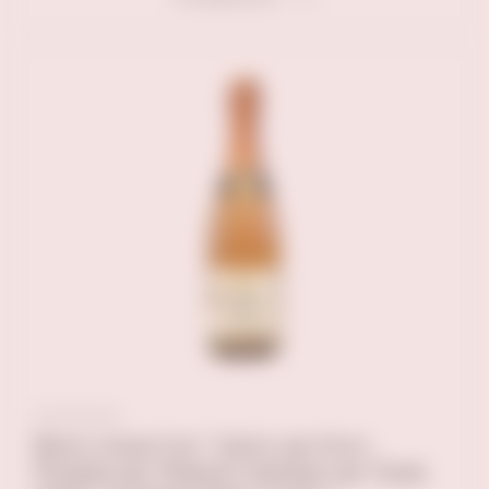
Вино игристое "Шато де Косс
Резерв дю Маркиз Креман де Луар