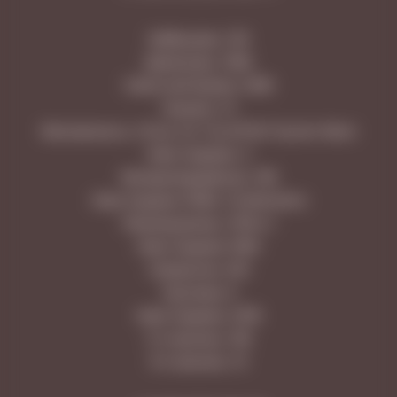
Куйбышева, 128
Димитрова, 108А
Советской Армии, 238А
Гранная, 1/1
Московское ш. 18 км, 25, ТЦ LETOUT Аутлет Молл
Ново-Садовая, 3
Молодогвардейская, 166
Ново-Садовая 160М, ТЦ МегаСити
Революционная, 101В к.1
Ново-Садовая 106Н
Самарская, 203
Лукачева, 6
Ново-Садовая, 347А
5-я просека, 109
9-я просека, 10