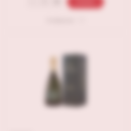
В корзину
В избранное