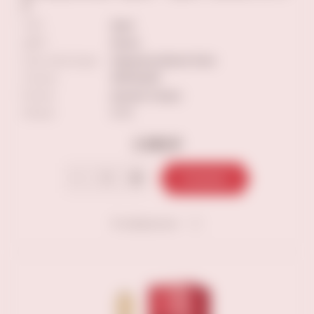
л
ТИП
брют
ЦВЕТ
белое
Сорт винограда
Шардоне,Шенен Блан
Страна
ФРАНЦИЯ
Регион
Долина Луары
Объем
0.75
2 490 ₽
В корзину
В избранное