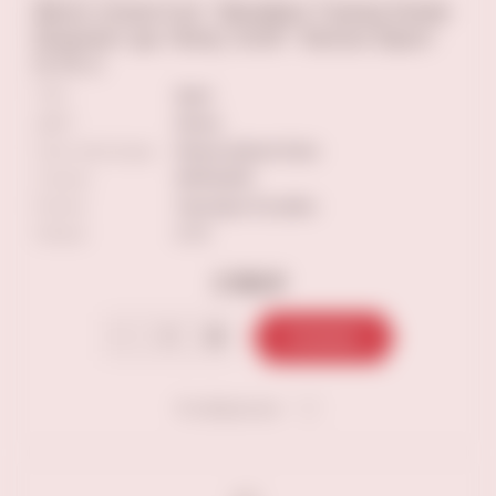
Вино игристое "Диафан Гранд Кюве
Бланкет де Лиму АОК" белое брют
0,75 л
ТИП
брют
ЦВЕТ
белое
Сорт винограда
Мозак,Шенен Блан
Страна
ФРАНЦИЯ
Регион
Лангедок-Русийон
Объем
0.75
3 190 ₽
В корзину
В избранное