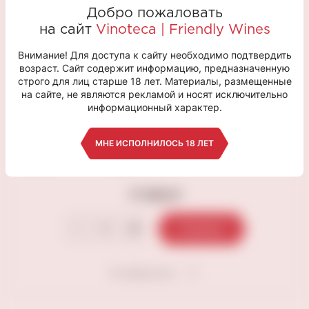
Добро пожаловать
на сайт
Vinoteca | Friendly Wines
Вино игристое "Тэтэнже Прелюд
Внимание! Для доступа к сайту необходимо подтвердить
Гран Крю Шампань" 0,75 л в п/у
возраст. Сайт содержит информацию, предназначенную
ТИП
сухое
строго для лиц старше 18 лет. Материалы, размещенные
на сайте, не являются рекламой и носят исключительно
ЦВЕТ
белое
информационный характер.
Сорт винограда
Пино Нуар,Шардоне
Страна
ФРАНЦИЯ
МНЕ ИСПОЛНИЛОСЬ 18 ЛЕТ
Регион
Шампань
Объем
0.75
17 990 ₽
В корзину
В избранное