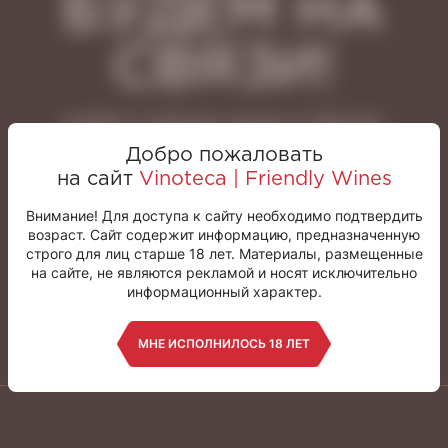
БУДЕМ НА
СВЯЗИ!
Узнайте о новинках, акциях и событиях,
подписавшись на нашу рассылку
Добро пожаловать
на сайт
Vinoteca | Friendly Wines
ПОДПИСАТЬСЯ
Внимание! Для доступа к сайту необходимо подтвердить
возраст. Сайт содержит информацию, предназначенную
строго для лиц старше 18 лет. Материалы, размещенные
Я согласен на
обработку персональных данных
*
на сайте, не являются рекламой и носят исключительно
информационный характер.
МНЕ ИСПОЛНИЛОСЬ 18 ЛЕТ