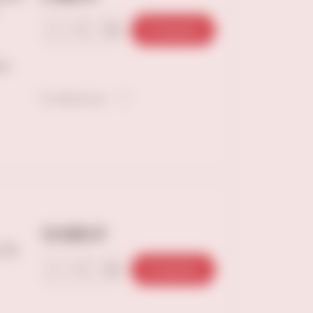
В корзину
ен
В избранное
14 990 ₽
,75
В корзину