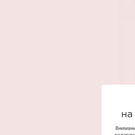
на
Внимани
содержи