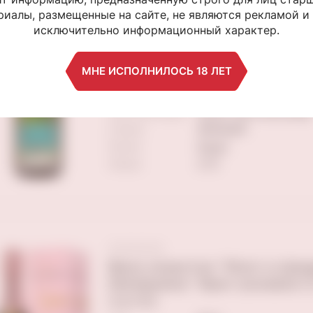
иалы, размещенные на сайте, не являются рекламой и
Вино игристое "Прешес Де
исключительно информационный характер.
Брют Креман де Бордо АОП
белое брют 0,75 л
МНЕ ИСПОЛНИЛОСЬ 18 ЛЕТ
ТИП
брют
ЦВЕТ
белое
Сорт винограда
Белые сорта винограда
Страна
ФРАНЦИЯ
Регион
Бордо
Объем
0.75
Вино игристое "Моэт и Шан
Империаль" брют розовое 0
л в п/у