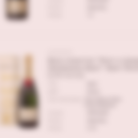
Регион
Шампань
Объем
1.5
Вино игристое "Моэт и Шан
Империаль Брют" брют бел
0,75 л в п/у
ТИП
брют
ЦВЕТ
белое
Сорт винограда
Пино Менье,Пино
Нуар,Шардоне
Страна
ФРАНЦИЯ
Регион
Шампань
Объем
0.75