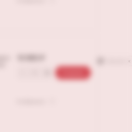
В избранное
10 990 ₽
дон
Privacy notice
ое
В корзину
В избранное