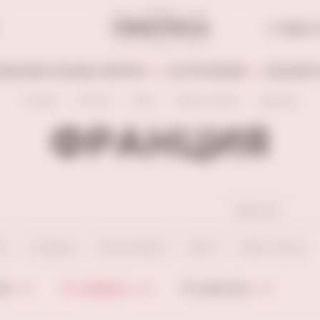
+7 (846) 
АБОАЛКОГОЛЬНЫЕ НАПИТКИ
ГАСТРОНОМИЯ
БЕЗАЛКОГ
Главная
Каталог
Вино
Игристые вина
Франция
ФРАНЦИЯ
сбросить
ое
Сладкое
Экстра брют
Брют
Брют натюр
не
По алфавиту
По рейтингу