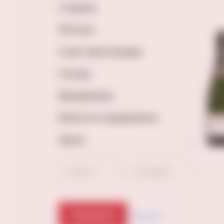
Страна
Регион
Сорт винограда
Сахар
Выдержка
Емкость выдержки
Цена