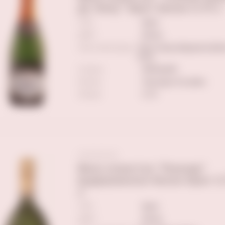
де Лиму" брют белое 0,75 л
ТИП
брют
ЦВЕТ
белое
Сорт винограда
Пино Нуар,Шардоне,Шен
Блан
Страна
ФРАНЦИЯ
Регион
Лангедок-Русийон
Объем
0.75
Вино игристое "Рюинар"
выдержанное белое брют 0
л
ТИП
брют
ЦВЕТ
белое