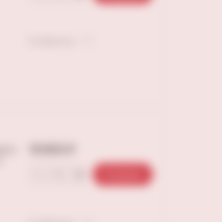
В избранное
19 900 ₽
дон
л
В корзину