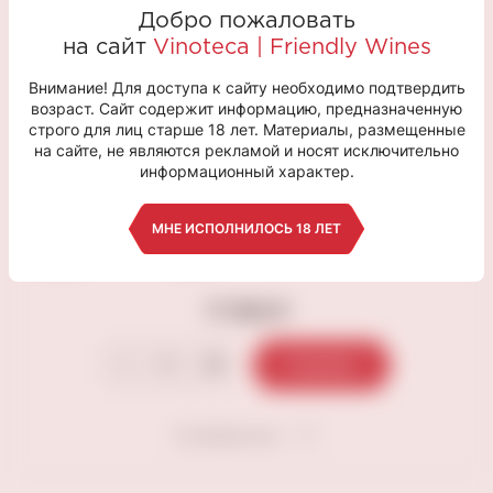
Добро пожаловать
на сайт
Vinoteca | Friendly Wines
Вино игристое "Тэтэнже Прелюд
Внимание! Для доступа к сайту необходимо подтвердить
Гран Крю Шампань" 0,75 л в п/у
возраст. Сайт содержит информацию, предназначенную
ТИП
сухое
строго для лиц старше 18 лет. Материалы, размещенные
на сайте, не являются рекламой и носят исключительно
ЦВЕТ
белое
информационный характер.
Сорт винограда
Пино Нуар,Шардоне
Страна
ФРАНЦИЯ
МНЕ ИСПОЛНИЛОСЬ 18 ЛЕТ
Регион
Шампань
Объем
0.75
17 990 ₽
В корзину
В избранное