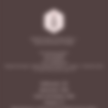
2026 © Vinoteca Friendly Wines —
винные магазины в Самаре
ООО «Винотека Ритейл»
ИНН: 6313558588
КПП: 631301001
ОГРН: 1206300031596
Юридический адрес: 443026, Самарская область, г. Самара, п. Управленческий,
ул. Сергея Лазо, дом 62, офис 110
Куйбышева, 128
Димитрова, 108А
Советской Армии, 238А
Гранная, 1/1