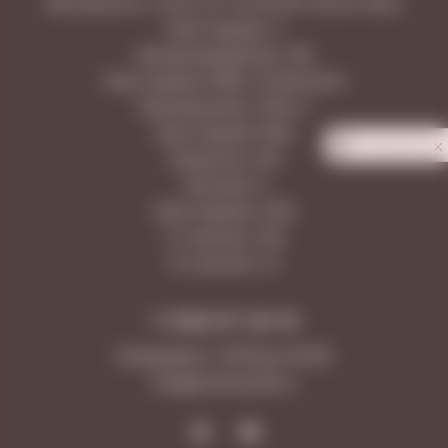
Московское ш. 18 км, 25, ТЦ LETOUT Аутлет Молл
Ново-Садовая, 3
Молодогвардейская, 166
Ново-Садовая 160М, ТЦ МегаСити
Революционная, 101В к.1
Ново-Садовая 106Н
Privacy notice
Самарская, 203
Лукачева, 6
Ново-Садовая, 347А
5-я просека, 109
9-я просека, 10
+7 846 277-20-18
Ежедневно с 10:00 до 23:00
Info@vinotecafw.ru