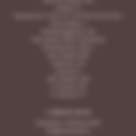
Гранная, 1/1
Московское ш. 18 км, 25, ТЦ LETOUT Аутлет Молл
Ново-Садовая, 3
Молодогвардейская, 166
Ново-Садовая 160М, ТЦ МегаСити
Революционная, 101В к.1
Ново-Садовая 106Н
Самарская, 203
Лукачева, 6
Ново-Садовая, 347А
5-я просека, 109
9-я просека, 10
+7 846 277-20-18
Ежедневно с 10:00 до 23:00
Info@vinotecafw.ru