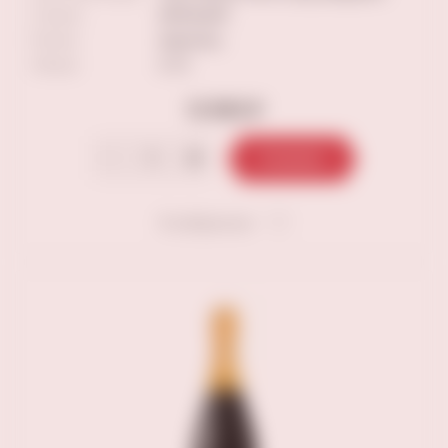
Страна
ФРАНЦИЯ
Регион
Шампань
Объем
0.75
12 990 ₽
В корзину
В избранное