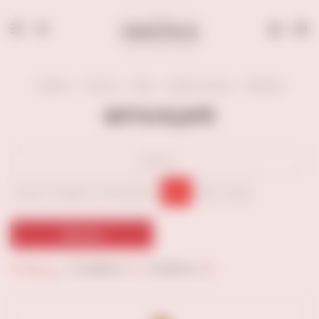
0
Главная
Каталог
Вино
Игристые вина
Франция
ФРАНЦИЯ
сбросить
Сухое
Сладкое
Экстра брют
Брют
Брют натюр
Фильтр
По цене
По алфавиту
По рейтингу