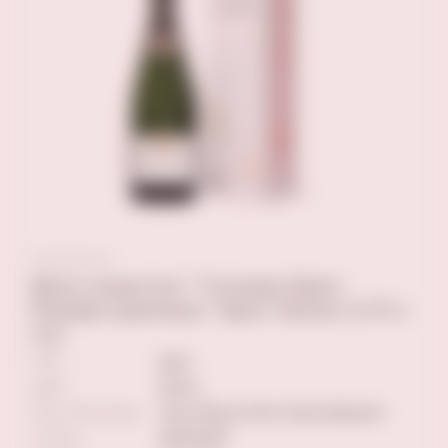
Вино игристое "Тэтэнже Брют
Резерв Шампань" брют белое 0,75 л
п/у
ТИП
брют
ЦВЕТ
белое
Сорт винограда
Пино Менье,Пино Нуар,Шардоне
Страна
ФРАНЦИЯ