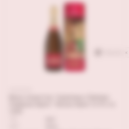
Privacy notice
Вино игристое "Шампань Пайпер-
Хайдсик Брют" белое брют 0,75 л в
тубе
ТИП
брют
ЦВЕТ
белое