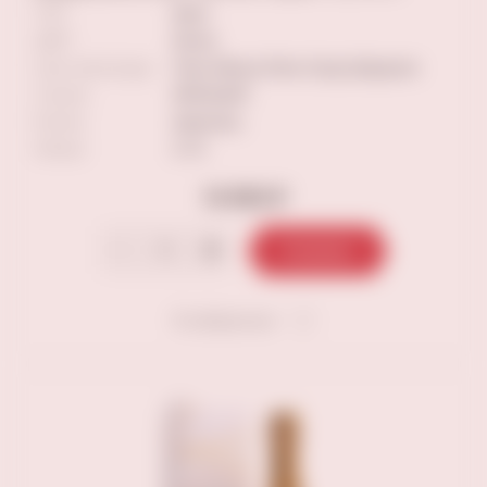
ТИП
брют
ЦВЕТ
белое
Сорт винограда
Пино Менье,Пино Нуар,Шардоне
Страна
ФРАНЦИЯ
Регион
Шампань
Объем
0.75
14 990 ₽
В корзину
В избранное