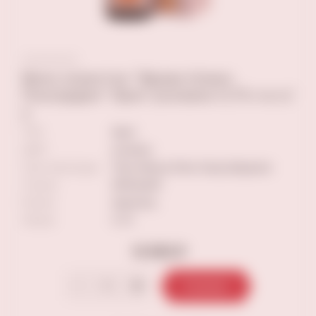
Вино игристое "Вдова Клико
Понсардин" брют розовое 0,75 л в п/
у
ТИП
брют
ЦВЕТ
розовое
Сорт винограда
Пино Менье,Пино Нуар,Шардоне
Страна
ФРАНЦИЯ
Регион
Шампань
Объем
0.75
14 990 ₽
В корзину