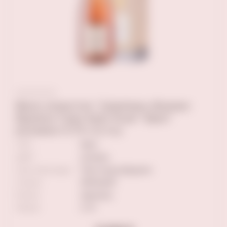
Вино игристое "Шампань Форже-
Бримон Гран Крю Розе" брют
розовое 0,75 л в п/у
ТИП
брют
ЦВЕТ
розовое
Сорт винограда
Пино Нуар,Шардоне
Страна
ФРАНЦИЯ
Регион
Шампань
Объем
0.75