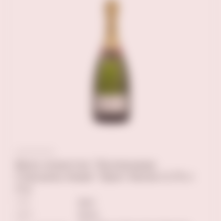
Вино игристое "Боллинжер
Спесьяль Кюве" брют белое 0,75 л
п/у
ТИП
брют
ЦВЕТ
белое