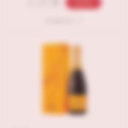
В корзину
В избранное