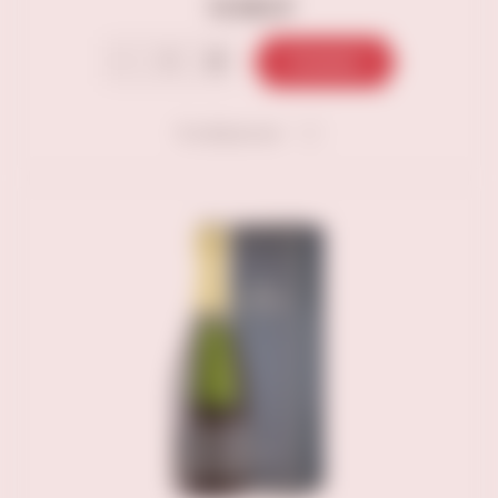
14 990 ₽
В корзину
В избранное