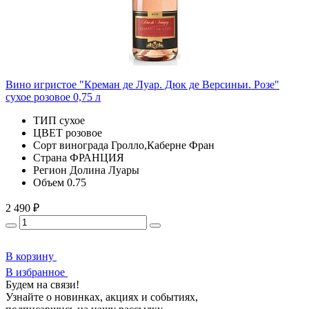
Вино игристое "Креман де Луар. Дюк де Версиньи. Розе"
сухое розовое 0,75 л
ТИП
сухое
ЦВЕТ
розовое
Сорт винограда
Гролло,Каберне Фран
Страна
ФРАНЦИЯ
Регион
Долина Луары
Объем
0.75
2 490 ₽
В корзину
В избранное
Будем на связи!
Узнайте о новинках, акциях и событиях,