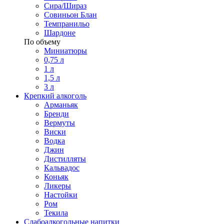
Сира/Шираз
Совиньон Блан
Темпранильо
Шардоне
По объему
Миниатюры
0,75 л
1 л
1,5 л
3 л
Крепкий алкоголь
Арманьяк
Бренди
Вермуты
Виски
Водка
Джин
Дистилляты
Кальвадос
Коньяк
Ликеры
Настойки
Ром
Текила
Слабоалкогольные напитки