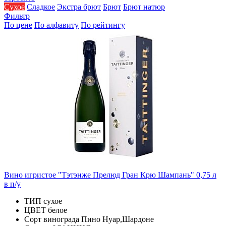
Сухое
Сладкое
Экстра брют
Брют
Брют натюр
Фильтр
По цене
По алфавиту
По рейтингу
Вино игристое "Тэтэнже Прелюд Гран Крю Шампань" 0,75 л
в п/у
ТИП
сухое
ЦВЕТ
белое
Сорт винограда
Пино Нуар,Шардоне