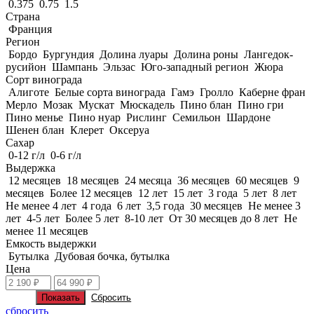
0.375
0.75
1.5
Страна
Франция
Регион
Бордо
Бургундия
Долина луары
Долина роны
Лангедок-
русийон
Шампань
Эльзас
Юго-западный регион
Жюра
Сорт винограда
Алиготе
Белые сорта винограда
Гамэ
Гролло
Каберне фран
Мерло
Мозак
Мускат
Мюскадель
Пино блан
Пино гри
Пино менье
Пино нуар
Рислинг
Семильон
Шардоне
Шенен блан
Клерет
Оксеруа
Сахар
0-12 г/л
0-6 г/л
Выдержка
12 месяцев
18 месяцев
24 месяца
36 месяцев
60 месяцев
9
месяцев
Более 12 месяцев
12 лет
15 лет
3 года
5 лет
8 лет
Не менее 4 лет
4 года
6 лет
3,5 года
30 месяцев
Не менее 3
лет
4-5 лет
Более 5 лет
8-10 лет
От 30 месяцев до 8 лет
Не
менее 11 месяцев
Емкость выдержки
Бутылка
Дубовая бочка, бутылка
Цена
сбросить