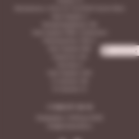
Гранная, 1/1
Московское ш. 18 км, 25, ТЦ LETOUT Аутлет Молл
Ново-Садовая, 3
Молодогвардейская, 166
Ново-Садовая 160М, ТЦ МегаСити
Революционная, 101В к.1
Ново-Садовая 106Н
Privacy notice
Самарская, 203
Лукачева, 6
Ново-Садовая, 347А
5-я просека, 109
9-я просека, 10
+7 846 277-20-18
Ежедневно с 10:00 до 23:00
Info@vinotecafw.ru