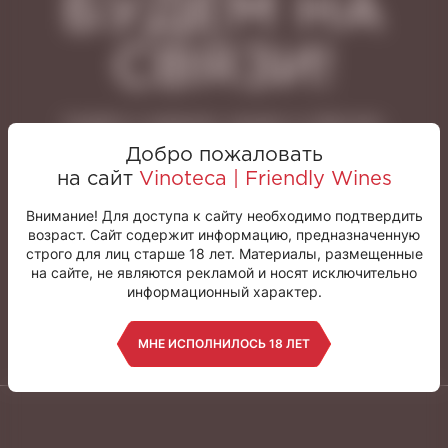
БУДЕМ НА
СВЯЗИ!
Узнайте о новинках, акциях и событиях,
подписавшись на нашу рассылку
Добро пожаловать
на сайт
Vinoteca | Friendly Wines
ПОДПИСАТЬСЯ
Внимание! Для доступа к сайту необходимо подтвердить
возраст. Сайт содержит информацию, предназначенную
строго для лиц старше 18 лет. Материалы, размещенные
Я согласен на
обработку персональных данных
*
на сайте, не являются рекламой и носят исключительно
информационный характер.
МНЕ ИСПОЛНИЛОСЬ 18 ЛЕТ