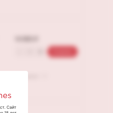
14 990 ₽
В корзину
В избранное
nes
ст. Сайт
 18 лет.