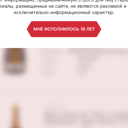
иалы, размещенные на сайте, не являются рекламой и
Вино игристое "Креман Д'
исключительно информационный характер.
Альзас Кюве Хелфрич" брют
белое 0,75 л
МНЕ ИСПОЛНИЛОСЬ 18 ЛЕТ
ТИП
брют
ЦВЕТ
белое
Сорт
Пино Блан ,Пино
винограда
Гри,Рислинг,Шардоне,Оксеру
Страна
ФРАНЦИЯ
Регион
Эльзас
Объем
0.75
Вино игристое "Моэт и Шан
Империаль" брют белое 1,5 