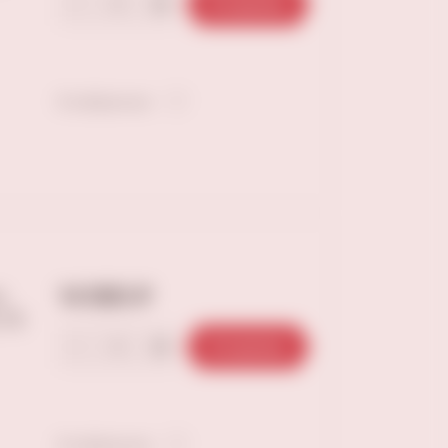
В корзину
В избранное
14 990 ₽
о
,75
В корзину
В избранное