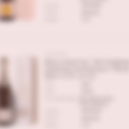
Страна
ФРАНЦИЯ
Регион
Шампань
Объем
0.75
Вино игристое "Луи Родере
Шампань Коллексьон" бело
брют 0,75 л в п/у
ТИП
брют
ЦВЕТ
белое
Сорт винограда
Пино Менье,Пино
Нуар,Шардоне
Страна
ФРАНЦИЯ
Регион
Шампань
Объем
0.75