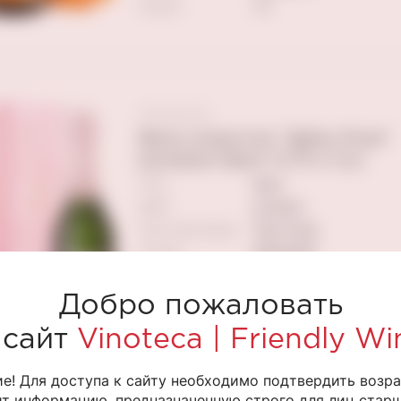
Объем
1.5
Вино игристое "Дейц Розе"
розовое брют 0,75 л п/у
ТИП
брют
ЦВЕТ
розовое
Сорт винограда
Пино Нуар
Страна
ФРАНЦИЯ
Регион
Шампань
Объем
0.75
Добро пожаловать
 сайт
Vinoteca | Friendly Wi
е! Для доступа к сайту необходимо подтвердить возра
т информацию, предназначенную строго для лиц старше
овинка