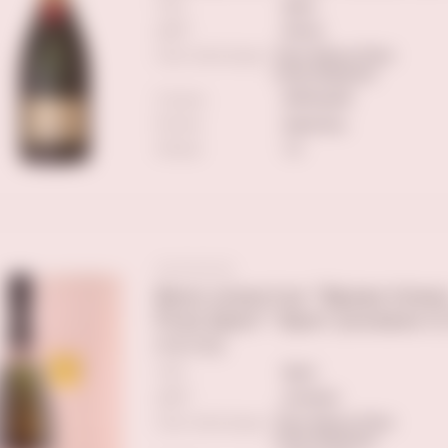
ТИП
брют
ЦВЕТ
белое
Сорт винограда
Пино Менье,Пино
Нуар,Шардоне
Страна
ФРАНЦИЯ
Регион
Шампань
Объем
1.5
Вино игристое "Вдова Клик
Розе Брют" брют розовое 0
л в п/у
ТИП
брют
ЦВЕТ
розовое
Сорт винограда
Пино Менье,Пино
Нуар,Шардоне