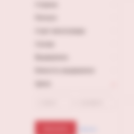
Страна
Регион
Сорт винограда
Сахар
Выдержка
Емкость выдержки
Цена