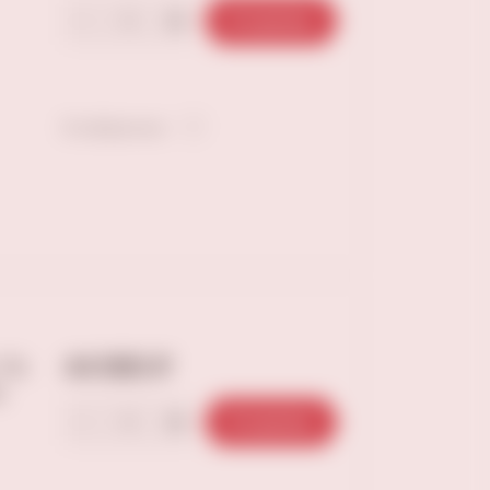
В корзину
В избранное
44 990 ₽
 Ла
е
В корзину