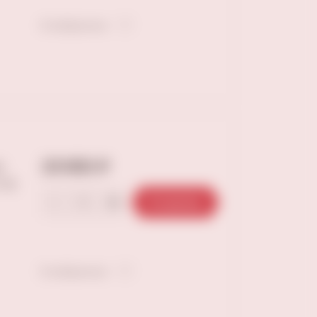
В избранное
29 990 ₽
о
 в
В корзину
В избранное