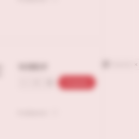
14 990 ₽
Privacy notice
р
е
В корзину
В избранное