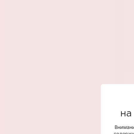
на
Внимани
содержи