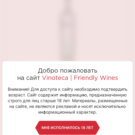
Добро пожаловать
на сайт
Vinoteca | Friendly Wines
Внимание! Для доступа к сайту необходимо подтвердить
Водка "Органик" 0.7 л
возраст. Сайт содержит информацию, предназначенную
Страна
РОССИЯ
строго для лиц старше 18 лет. Материалы, размещенные
Объем
0.7
на сайте, не являются рекламой и носят исключительно
информационный характер.
1 390 ₽
МНЕ ИСПОЛНИЛОСЬ 18 ЛЕТ
В корзину