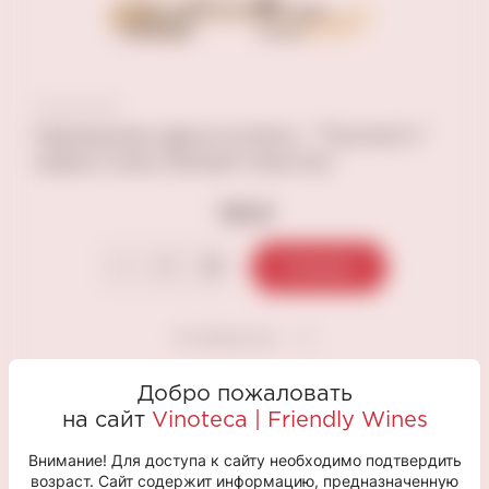
Нарзанник двухступенч. "Пултап'с"
нерж.сталь белый пластик
790 ₽
В корзину
В избранное
Добро пожаловать
на сайт
Vinoteca | Friendly Wines
Внимание! Для доступа к сайту необходимо подтвердить
возраст. Сайт содержит информацию, предназначенную